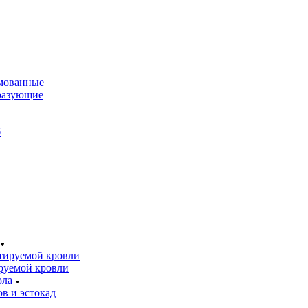
мованные
разующие
б
тируемой кровли
руемой кровли
ола
в и эстокад